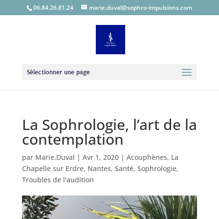
06.84.26.81.24
marie.duval@sophro-impulsions.com
Sélectionner une page
La Sophrologie, l’art de la
contemplation
par
Marie.Duval
|
Avr 1, 2020
|
Acouphènes
,
La
Chapelle sur Erdre
,
Nantes
,
Santé
,
Sophrologie
,
Troubles de l'audition