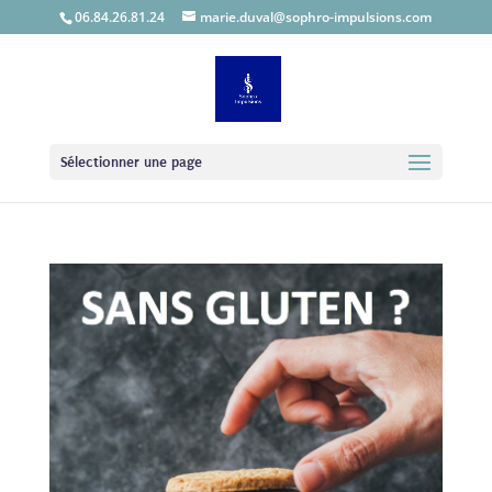
06.84.26.81.24
marie.duval@sophro-impulsions.com
Sélectionner une page